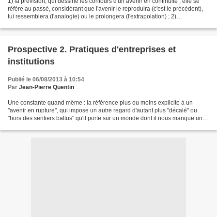
1) la prévision, qui dessine les contours d'un avenir en continuité ; elle se
réfère au passé, considérant que l'avenir le reproduira (c'est le précédent),
lui ressemblera (l'analogie) ou le prolongera (l'extrapolation) ; 2)
l'anticipation qui, dans un...
Prospective 2. Pratiques d'entreprises et
institutions
Publié le 06/08/2013 à 10:54
Par
Jean-Pierre Quentin
Une constante quand même : la référence plus ou moins explicite à un
"avenir en rupture", qui impose un autre regard d'autant plus "décalé" ou
"hors des sentiers battus" qu'il porte sur un monde dont il nous manque un
certain nombre de clés - d'où la...