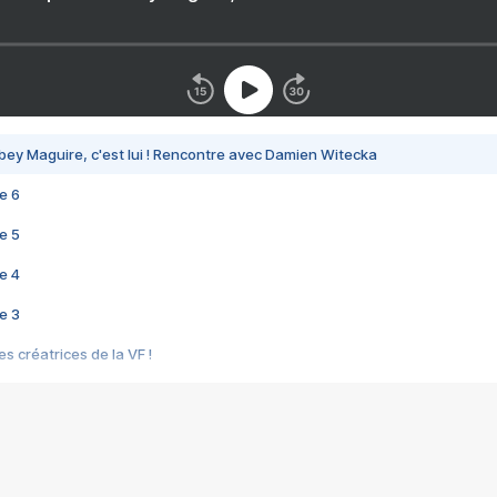
bey Maguire, c'est lui ! Rencontre avec Damien Witecka
e 6
e 5
e 4
e 3
s créatrices de la VF !
e 2
e 1
e Mektoub My Love arrive enfin ! Rencontre avec Shaïn Boumedine et Sal