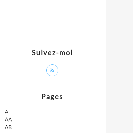
Suivez-moi
Pages
A
AA
AB