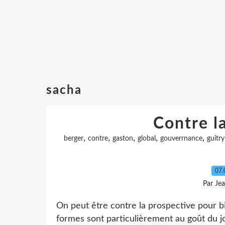
sacha
Contre l
,
,
,
,
,
berger
contre
gaston
global
gouverrnance
guitry
07.
Par Je
On peut être contre la prospective pour b
formes sont particulièrement au goût du j