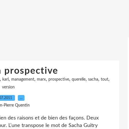
a prospective
,
,
,
,
,
,
,
,
karl
management
marx
prospective
querelle
sacha
tout
version
07.2011
…
an-Pierre Quentin
ien des raisons et de bien des façons. Deux
our. L'une transpose le mot de Sacha Guitry