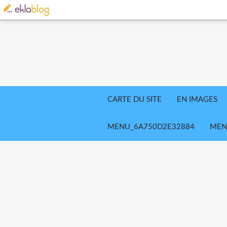
CARTE DU SITE
EN IMAGES
MENU_6A750D2E32884
MEN