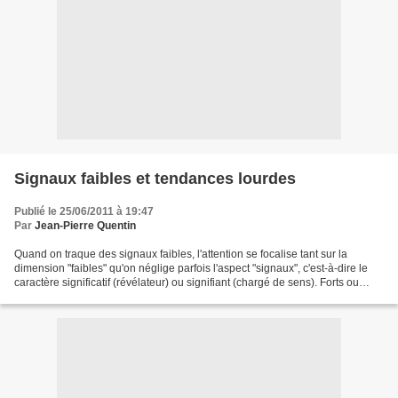
Signaux faibles et tendances lourdes
Publié le 25/06/2011 à 19:47
Par
Jean-Pierre Quentin
Quand on traque des signaux faibles, l'attention se focalise tant sur la
dimension "faibles" qu'on néglige parfois l'aspect "signaux", c'est-à-dire le
caractère significatif (révélateur) ou signifiant (chargé de sens). Forts ou
faibles, ils doivent avoir...