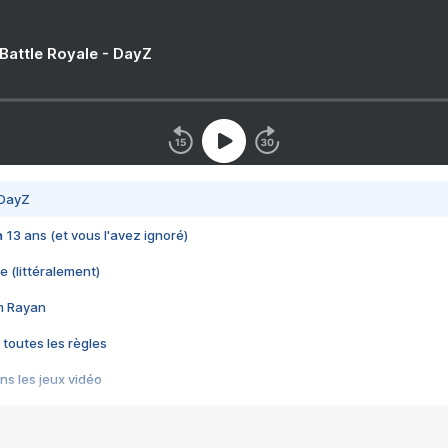
 Battle Royale - DayZ
 DayZ
 a 13 ans (et vous l'avez ignoré)
e (littéralement)
im Rayan
 toutes les règles
s les jeux vidéo
us choquant de Rockstar ? - Le scandale BULLY