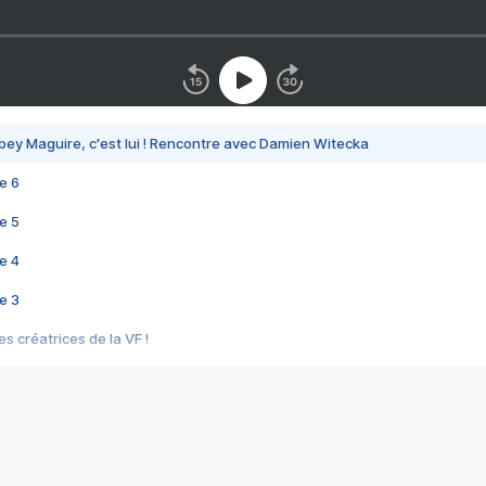
bey Maguire, c'est lui ! Rencontre avec Damien Witecka
e 6
e 5
e 4
e 3
s créatrices de la VF !
e 2
e 1
e Mektoub My Love arrive enfin ! Rencontre avec Shaïn Boumedine et Sal