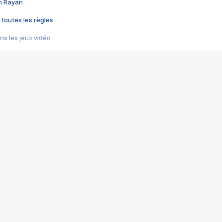
im Rayan
 toutes les règles
s les jeux vidéo
us choquant de Rockstar ? - Le scandale BULLY
e plus moche de Steam
du RÊVE tourne au CAUCHEMAR
pendant 8 heures
it… à tort
umiliés par un jeu vidéo
ire - Final Fantasy 8
ti un empire - Age of Empires
story DOFUS
tard, il crée l'un des pires jeux de tous les temps, MindsEye.