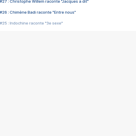
#27 : Christophe Willem raconte "Jacques a dit"
#26 : Chimène Badi raconte "Entre nous"
#25 : Indochine raconte "3e sexe"
#24 : Zaho raconte "C'est chelou"
#23 : Patrick Bruel raconte "Au café des délices"
#22 : Kyo raconte "Le chemin"
#21 : Nolwenn Leroy raconte "Cassé"
#20 : Patrick Hernandez raconte "Born to be alive"
#19 : Lorie raconte "Près de moi"
#18 : Michael Jones raconte "A nos actes manqués" (avec Jean-Jacque
#17 : Khaled raconte "Aïcha"
#16 : Corneille raconte "Parce qu'on vient de loin"
#15 : Indochine raconte "L'aventurier"