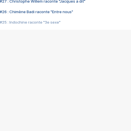
#27 : Christophe Willem raconte "Jacques a dit"
#26 : Chimène Badi raconte "Entre nous"
#25 : Indochine raconte "3e sexe"
#24 : Zaho raconte "C'est chelou"
#23 : Patrick Bruel raconte "Au café des délices"
#22 : Kyo raconte "Le chemin"
#21 : Nolwenn Leroy raconte "Cassé"
#20 : Patrick Hernandez raconte "Born to be alive"
#19 : Lorie raconte "Près de moi"
#18 : Michael Jones raconte "A nos actes manqués" (avec Jean-Jacque
#17 : Khaled raconte "Aïcha"
#16 : Corneille raconte "Parce qu'on vient de loin"
#15 : Indochine raconte "L'aventurier"