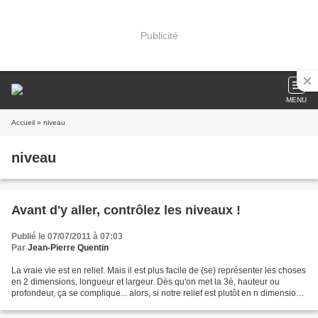
Publicité
MENU
Accueil
» niveau
niveau
Avant d'y aller, contrôlez les niveaux !
Publié le 07/07/2011 à 07:03
Par
Jean-Pierre Quentin
La vraie vie est en relief. Mais il est plus facile de (se) représenter les choses
en 2 dimensions, longueur et largeur. Dès qu'on met la 3è, hauteur ou
profondeur, ça se complique... alors, si notre relief est plutôt en n dimensions
qu'en 3-D, ça devient...