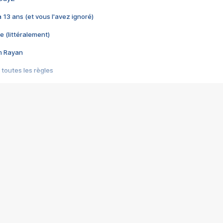
 a 13 ans (et vous l'avez ignoré)
e (littéralement)
im Rayan
 toutes les règles
s les jeux vidéo
us choquant de Rockstar ? - Le scandale BULLY
e plus moche de Steam
du RÊVE tourne au CAUCHEMAR
pendant 8 heures
it… à tort
umiliés par un jeu vidéo
ire - Final Fantasy 8