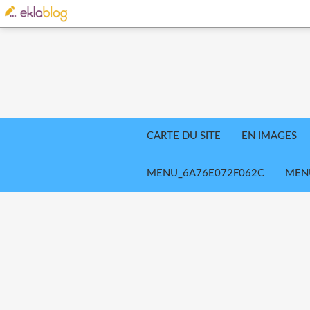
CARTE DU SITE
EN IMAGES
MENU_6A76E072F062C
MEN