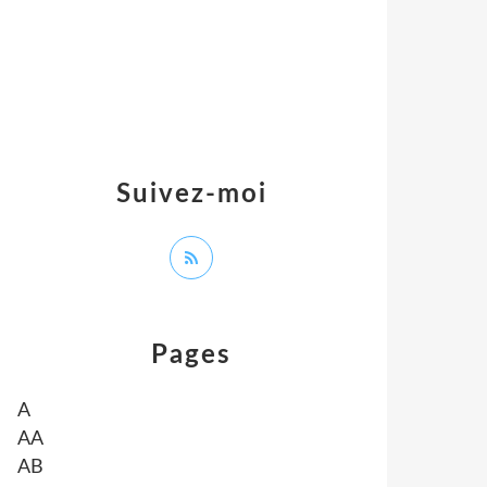
Suivez-moi
Pages
A
AA
AB