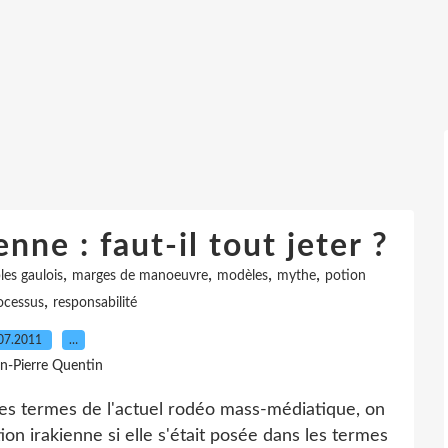
ne : faut-il tout jeter ?
,
,
,
,
les gaulois
marges de manoeuvre
modèles
mythe
potion
,
ocessus
responsabilité
07.2011
…
an-Pierre Quentin
les termes de l'actuel rodéo mass-médiatique, on
tion irakienne si elle s'était posée dans les termes