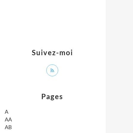
Suivez-moi
Pages
A
AA
AB