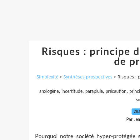
Risques : principe d
de p
Simplexité
>
Synthèses prospectives
>
Risques : 
,
,
,
,
anxiogène
incertitude
parapluie
précaution
princ
so
28.
Par Je
Pourquoi notre société hyper-protégée s'