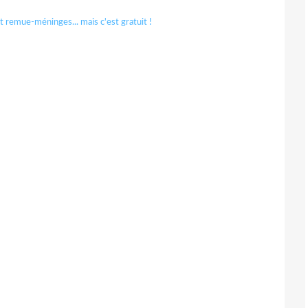
t remue-méninges...
mais c'est
gratuit
!